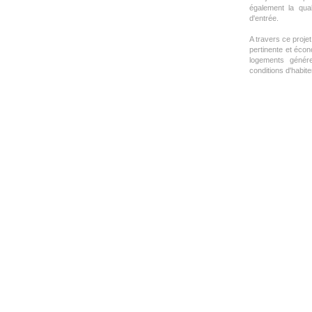
également la qual
d'entrée.
A travers ce proje
pertinente et écon
logements génére
conditions d'habiter