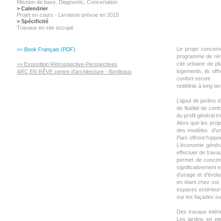
Mission de base, Diagnostic,
Concertation
> Calendrier
Projet en cours - Livraison prévue en 2015
> Spécificité
Travaux en site occupé
Le projet concer
>> Book Français (PDF)
programme de réno
cité urbaine de p
>> Exposition Rétrospective-Perspectives
logements, ils off
ARC EN RÊVE centre d’architecture - Bordeaux
confort seront
redéfinis à long te
L’ajout de jardins
de fluidité de con
du profil général tr
Alors que les pro
des modèles d'un 
Parc offrent l'oppo
L'économie généra
effectuer de trava
permet de concent
significativement 
d'usage et d'évolu
en étant chez soi.
espaces extérieur
sur les façades su
Des travaux intér
Les jardins en pie