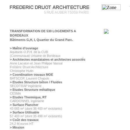
TRANSFORMATION DE 530 LOGEMENTS A
BORDEAUX
Bâtiments G,H, I, Quartier du Grand Parc.
> Maître d’ouvrage
Aquitanis O.P.H. de la CUB
(Communauté Urbaine de Bordeaux
> Architectes mandataires et architectes associés
Anne Lacaton et Jean Philippe Vassal
Frédéric Druot Architecture
Christophe Hutin
> Coordination travaux MOE
BATSCOP, Laurent Chapuis
> Etudes Structure béton / Fluides
SECOTRAP ingénierie
> Etudes Structure métallique
CESMA
> Etudes Thermique, RT
CARDONNEL ingénierie
> Surface Plancher
43 085 m² (dont 38 400 m² existants)
> Surface Utilisable
57 403 m² (dont 35 498 m² existants)
> Coût des travaux
24,2 M.euros HT
> Mission