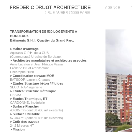
TRANSFORMATION DE 530 LOGEMENTS A
BORDEAUX
Bâtiments G,H, I, Quartier du Grand Parc.
> Maître d’ouvrage
Aquitanis O.P.H. de la CUB
(Communauté Urbaine de Bordeaux
> Architectes mandataires et architectes associés
Anne Lacaton et Jean Philippe Vassal
Frédéric Druot Architecture
Christophe Hutin
> Coordination travaux MOE
BATSCOP, Laurent Chapuis
> Etudes Structure béton / Fluides
SECOTRAP ingénierie
> Etudes Structure métallique
CESMA
> Etudes Thermique, RT
CARDONNEL ingénierie
> Surface Plancher
43 085 m² (dont 38 400 m² existants)
> Surface Utilisable
57 403 m² (dont 35 498 m² existants)
> Coût des travaux
24,2 M.euros HT
> Mission