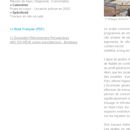
Mission de base, Diagnostic,
Concertation
> Calendrier
Projet en cours - Livraison prévue en 2015
> Spécificité
Travaux en site occupé
© Philippe RUAU
Le projet concer
>> Book Français (PDF)
programme de réno
cité urbaine de p
>> Exposition Rétrospective-Perspectives
logements, ils off
ARC EN RÊVE centre d’architecture - Bordeaux
confort seront
redéfinis à long te
L’ajout de jardins
de fluidité de con
du profil général tr
Alors que les pro
des modèles d'un 
Parc offrent l'oppo
L'économie généra
effectuer de trava
permet de concent
significativement 
d'usage et d'évolu
en étant chez soi.
espaces extérieur
sur les façades su
Des travaux intér
Les jardins en pie