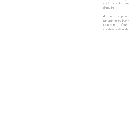
également la qual
d'entrée.
A travers ce proje
pertinente et écon
logements génére
conditions d'habiter