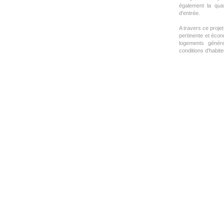
également la qual
d'entrée.
A travers ce proje
pertinente et écon
logements génére
conditions d'habiter