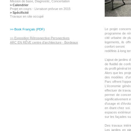
Mission de base, Diagnostic,
Concertation
> Calendrier
Projet en cours - Livraison prévue en 2015
> Spécificité
Travaux en site occupé
Le projet concer
>> Book Français (PDF)
programme de réno
cité urbaine de p
>> Exposition Rétrospective-Perspectives
logements, ils off
ARC EN RÊVE centre d’architecture - Bordeaux
confort seront
redéfinis à long te
L’ajout de jardins
de fluidité de con
du profil général tr
Alors que les pro
des modèles d'un 
Parc offrent l'oppo
L'économie généra
effectuer de trava
permet de concent
significativement 
d'usage et d'évolu
en étant chez soi.
espaces extérieur
sur les façades su
Des travaux intér
Les jardins en pie