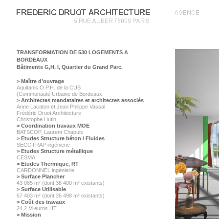
TRANSFORMATION DE 530 LOGEMENTS A
BORDEAUX
Bâtiments G,H, I, Quartier du Grand Parc.
> Maître d’ouvrage
Aquitanis O.P.H. de la CUB
(Communauté Urbaine de Bordeaux
> Architectes mandataires et architectes associés
Anne Lacaton et Jean Philippe Vassal
Frédéric Druot Architecture
Christophe Hutin
> Coordination travaux MOE
BATSCOP, Laurent Chapuis
> Etudes Structure béton / Fluides
SECOTRAP ingénierie
> Etudes Structure métallique
CESMA
> Etudes Thermique, RT
CARDONNEL ingénierie
> Surface Plancher
43 085 m² (dont 38 400 m² existants)
> Surface Utilisable
57 403 m² (dont 35 498 m² existants)
> Coût des travaux
24,2 M.euros HT
> Mission