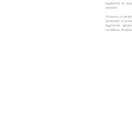
également la qual
d'entrée.
A travers ce proje
pertinente et écon
logements génére
conditions d'habiter