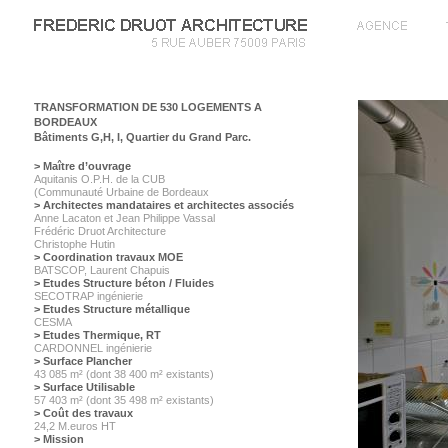
TRANSFORMATION DE 530 LOGEMENTS A
BORDEAUX
Bâtiments G,H, I, Quartier du Grand Parc.
> Maître d’ouvrage
Aquitanis O.P.H. de la CUB
(Communauté Urbaine de Bordeaux
> Architectes mandataires et architectes associés
Anne Lacaton et Jean Philippe Vassal
Frédéric Druot Architecture
Christophe Hutin
> Coordination travaux MOE
BATSCOP, Laurent Chapuis
> Etudes Structure béton / Fluides
SECOTRAP ingénierie
> Etudes Structure métallique
CESMA
> Etudes Thermique, RT
CARDONNEL ingénierie
> Surface Plancher
43 085 m² (dont 38 400 m² existants)
> Surface Utilisable
57 403 m² (dont 35 498 m² existants)
> Coût des travaux
24,2 M.euros HT
> Mission