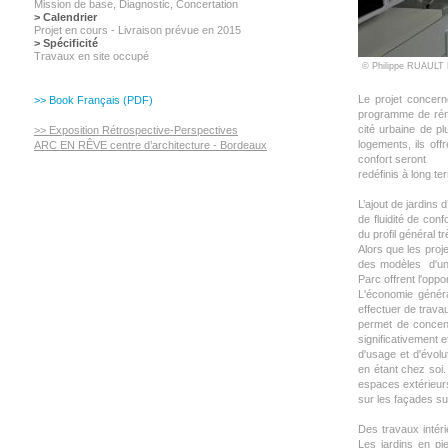
Mission de base, Diagnostic,
Concertation
> Calendrier
Projet en cours - Livraison prévue en 2015
> Spécificité
Travaux en site occupé
© Philippe RUAU
Le projet concer
>> Book Français (PDF)
programme de réno
cité urbaine de p
>> Exposition Rétrospective-Perspectives
logements, ils off
ARC EN RÊVE centre d’architecture - Bordeaux
confort seront
redéfinis à long te
L’ajout de jardins
de fluidité de con
du profil général tr
Alors que les pro
des modèles d'un 
Parc offrent l'oppo
L'économie généra
effectuer de trava
permet de concent
significativement 
d'usage et d'évolu
en étant chez soi.
espaces extérieur
sur les façades su
Des travaux intér
Les jardins en pie