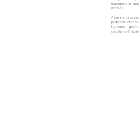
également la qual
d'entrée.
A travers ce proje
pertinente et écon
logements génére
conditions d'habiter