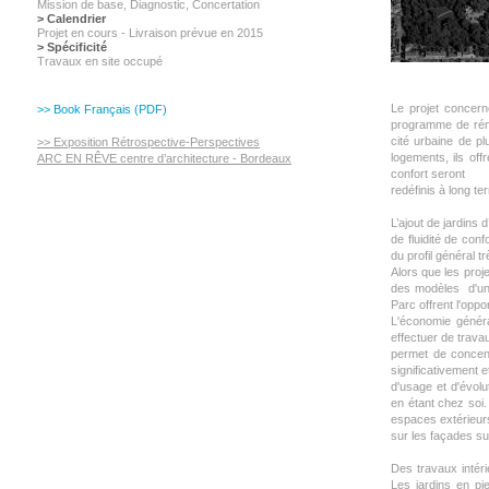
Mission de base, Diagnostic,
Concertation
> Calendrier
Projet en cours - Livraison prévue en 2015
> Spécificité
Travaux en site occupé
Le projet concer
>> Book Français (PDF)
programme de réno
cité urbaine de p
>> Exposition Rétrospective-Perspectives
logements, ils off
ARC EN RÊVE centre d’architecture - Bordeaux
confort seront
redéfinis à long te
L’ajout de jardins
de fluidité de con
du profil général tr
Alors que les pro
des modèles d'un 
Parc offrent l'oppo
L'économie généra
effectuer de trava
permet de concent
significativement 
d'usage et d'évolu
en étant chez soi.
espaces extérieur
sur les façades su
Des travaux intér
Les jardins en pie