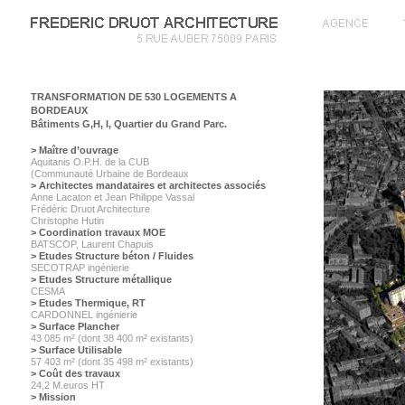
TRANSFORMATION DE 530 LOGEMENTS A
BORDEAUX
Bâtiments G,H, I, Quartier du Grand Parc.
> Maître d’ouvrage
Aquitanis O.P.H. de la CUB
(Communauté Urbaine de Bordeaux
> Architectes mandataires et architectes associés
Anne Lacaton et Jean Philippe Vassal
Frédéric Druot Architecture
Christophe Hutin
> Coordination travaux MOE
BATSCOP, Laurent Chapuis
> Etudes Structure béton / Fluides
SECOTRAP ingénierie
> Etudes Structure métallique
CESMA
> Etudes Thermique, RT
CARDONNEL ingénierie
> Surface Plancher
43 085 m² (dont 38 400 m² existants)
> Surface Utilisable
57 403 m² (dont 35 498 m² existants)
> Coût des travaux
24,2 M.euros HT
> Mission