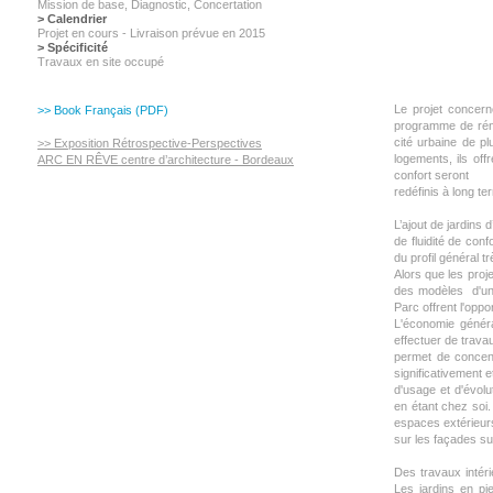
Mission de base, Diagnostic,
Concertation
> Calendrier
Projet en cours - Livraison prévue en 2015
> Spécificité
Travaux en site occupé
Le projet concer
>> Book Français (PDF)
programme de réno
cité urbaine de p
>> Exposition Rétrospective-Perspectives
logements, ils off
ARC EN RÊVE centre d’architecture - Bordeaux
confort seront
redéfinis à long te
L’ajout de jardins
de fluidité de con
du profil général tr
Alors que les pro
des modèles d'un 
Parc offrent l'oppo
L'économie généra
effectuer de trava
permet de concent
significativement 
d'usage et d'évolu
en étant chez soi.
espaces extérieur
sur les façades su
Des travaux intér
Les jardins en pie