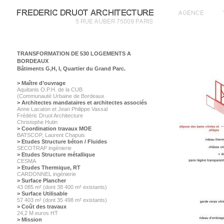
TRANSFORMATION DE 530 LOGEMENTS A
BORDEAUX
Bâtiments G,H, I, Quartier du Grand Parc.
> Maître d’ouvrage
Aquitanis O.P.H. de la CUB
(Communauté Urbaine de Bordeaux
> Architectes mandataires et architectes associés
Anne Lacaton et Jean Philippe Vassal
Frédéric Druot Architecture
Christophe Hutin
> Coordination travaux MOE
BATSCOP, Laurent Chapuis
> Etudes Structure béton / Fluides
SECOTRAP ingénierie
> Etudes Structure métallique
CESMA
> Etudes Thermique, RT
CARDONNEL ingénierie
> Surface Plancher
43 085 m² (dont 38 400 m² existants)
> Surface Utilisable
57 403 m² (dont 35 498 m² existants)
> Coût des travaux
24,2 M.euros HT
> Mission