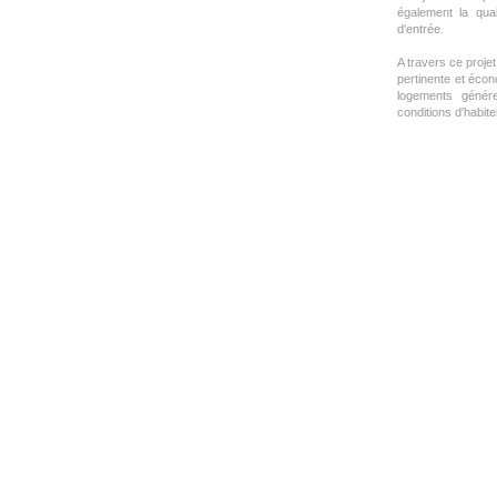
également la qual
d'entrée.
A travers ce proje
pertinente et écon
logements génére
conditions d'habiter