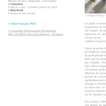
Mission de base, Diagnostic,
Concertation
> Calendrier
Projet en cours - Livraison prévue en 2015
> Spécificité
Travaux en site occupé
© Philippe RUAU
Le projet concer
>> Book Français (PDF)
programme de réno
cité urbaine de p
>> Exposition Rétrospective-Perspectives
logements, ils off
ARC EN RÊVE centre d’architecture - Bordeaux
confort seront
redéfinis à long te
L’ajout de jardins
de fluidité de con
du profil général tr
Alors que les pro
des modèles d'un 
Parc offrent l'oppo
L'économie généra
effectuer de trava
permet de concent
significativement 
d'usage et d'évolu
en étant chez soi.
espaces extérieur
sur les façades su
Des travaux intér
Les jardins en pie