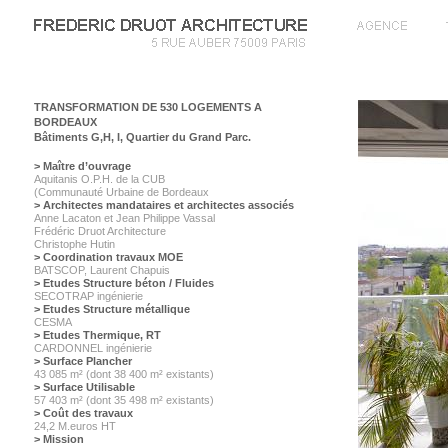
TRANSFORMATION DE 530 LOGEMENTS A
BORDEAUX
Bâtiments G,H, I, Quartier du Grand Parc.
> Maître d’ouvrage
Aquitanis O.P.H. de la CUB
(Communauté Urbaine de Bordeaux
> Architectes mandataires et architectes associés
Anne Lacaton et Jean Philippe Vassal
Frédéric Druot Architecture
Christophe Hutin
> Coordination travaux MOE
BATSCOP, Laurent Chapuis
> Etudes Structure béton / Fluides
SECOTRAP ingénierie
> Etudes Structure métallique
CESMA
> Etudes Thermique, RT
CARDONNEL ingénierie
> Surface Plancher
43 085 m² (dont 38 400 m² existants)
> Surface Utilisable
57 403 m² (dont 35 498 m² existants)
> Coût des travaux
24,2 M.euros HT
> Mission