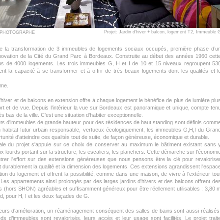
Projet: Jardin d’hiver + balcon, logement T2, Immeuble 
LT PHOTOGRAPHE
ne la transformation de 3 immeubles de logements sociaux occupés, première phase d’u
vation de la Cité du Grand Parc à Bordeaux. Construite au début des années 1960 cett
lus de 4000 logements. Les trois immeubles G, H et I de 10 et 15 niveaux regroupent 53
rent la capacité à se transformer et à offrir de très beaux logements dont les qualités et l
rme.
 d’hiver et de balcons en extension offre à chaque logement le bénéfice de plus de lumière plu
fort et de vue. Depuis l’intérieur la vue sur Bordeaux est panoramique et unique, compte ten
ès bas de la ville. C'est une situation d'habiter exceptionnelle.
jets d'immeubles de grande hauteur pour des résidences de haut standing sont définis comm
habitat futur urbain responsable, vertueux écologiquement, les immeubles G,H,I du Gran
rtunité d'atteindre ces qualités tout de suite, de façon généreuse, économique et durable.
le du projet s'appuie sur ce choix de conserver au maximum le bâtiment existant sans 
ux lourds portant sur la structure, les escaliers, les planchers. Cette démarche sur l'économi
rer l'effort sur des extensions généreuses que nous pensons être la clé pour revalorise
et durablement la qualité et la dimension des logements. Ces extensions agrandissent l'espac
tion du logement et offrent la possibilité, comme dans une maison, de vivre à l'extérieur tou
 Les appartements ainsi prolongés par des larges jardins d'hivers et des balcons offrent de
s (hors SHON) agréables et suffisamment généreux pour être réellement utilisables : 3,80 
d, pour H, I et les deux façades de G.
ieurs d'amélioration, un réaménagement conséquent des salles de bains sont aussi réalisés
ds d’immeubles sont revalorisés, leurs accès et leur usage sont facilités. Le projet trait