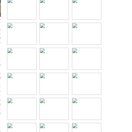
G
n
e
0
e
s
u
e
d
y
e
r
e
t
s
m
.
e