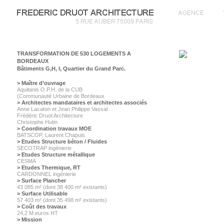
TRANSFORMATION DE 530 LOGEMENTS A
BORDEAUX
Bâtiments G,H, I, Quartier du Grand Parc.
> Maître d’ouvrage
Aquitanis O.P.H. de la CUB
(Communauté Urbaine de Bordeaux
> Architectes mandataires et architectes associés
Anne Lacaton et Jean Philippe Vassal
Frédéric Druot Architecture
Christophe Hutin
> Coordination travaux MOE
BATSCOP, Laurent Chapuis
> Etudes Structure béton / Fluides
SECOTRAP ingénierie
> Etudes Structure métallique
CESMA
> Etudes Thermique, RT
CARDONNEL ingénierie
> Surface Plancher
43 085 m² (dont 38 400 m² existants)
> Surface Utilisable
57 403 m² (dont 35 498 m² existants)
> Coût des travaux
24,2 M.euros HT
> Mission