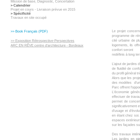
Mission de base, Diagnostic,
Concertation
> Calendrier
Projet en cours - Livraison prévue en 2015
> Spécificité
Travaux en site occupé
Le projet concer
>> Book Français (PDF)
programme de réno
cité urbaine de p
>> Exposition Rétrospective-Perspectives
logements, ils off
ARC EN RÊVE centre d’architecture - Bordeaux
confort seront
redéfinis à long te
L’ajout de jardins
de fluidité de con
du profil général tr
Alors que les pro
des modèles d'un 
Parc offrent l'oppo
L'économie généra
effectuer de trava
permet de concent
significativement 
d'usage et d'évolu
en étant chez soi.
espaces extérieur
sur les façades su
Des travaux intér
Les jardins en pie