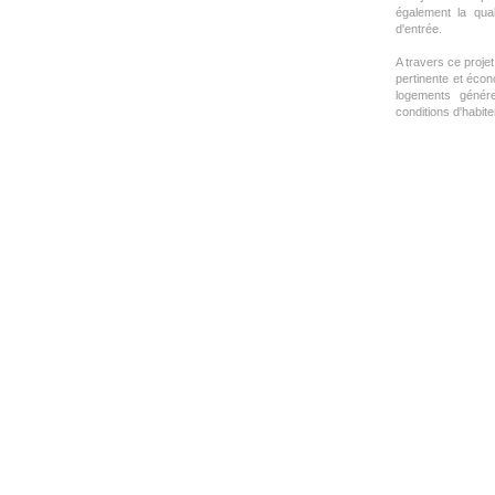
également la qual
d'entrée.
A travers ce proje
pertinente et écon
logements génére
conditions d'habiter