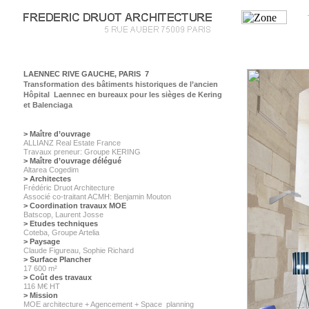
LAENNEC RIVE GAUCHE, PARIS 7
Transformation des bâtiments historiques de l’ancien
Hôpital Laennec en bureaux pour les sièges de Kering
et Balenciaga
> Maître d’ouvrage
ALLIANZ Real Estate France
Travaux preneur: Groupe KERING
> Maître d’ouvrage délégué
Altarea Cogedim
> Architectes
Frédéric Druot Architecture
Associé co-traitant ACMH: Benjamin Mouton
> Coordination travaux MOE
Batscop, Laurent Josse
> Etudes techniques
Coteba, Groupe Artelia
> Paysage
Claude Figureau, Sophie Richard
> Surface Plancher
17 600 m²
> Coût des travaux
116 M
€
HT
> Mission
MOE architecture + Agencement + Space planning