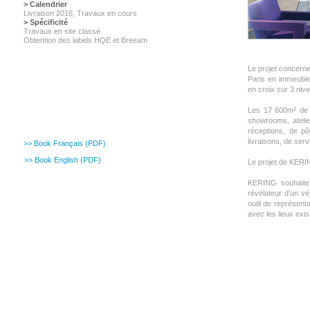
> Calendrier
Livraison 2016, Travaux en cours
> Spécificité
Travaux en site classé
Obtention des labels HQE et Breeam
Le projet concerne
Paris en immeuble
en croix sur 3 nive
Les 17 600m² de s
showrooms, ateli
réceptions, de pô
livraisons, de ser
>> Book Français (PDF)
>> Book English (PDF)
Le projet de KERIN
KERING souhaite 
révélateur d’un vé
outil de représent
avec les lieux exis