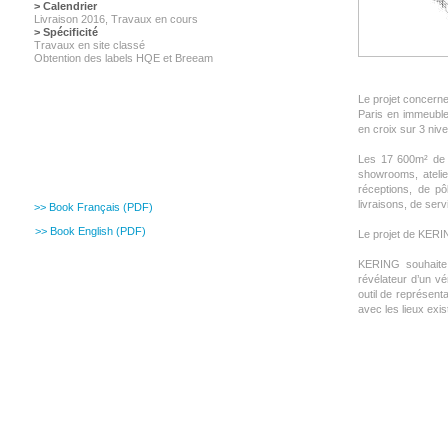
> Calendrier
Livraison 2016, Travaux en cours
> Spécificité
Travaux en site classé
Obtention des labels HQE et Breeam
Le projet concerne
Paris en immeuble
en croix sur 3 nive
Les 17 600m² de s
showrooms, ateli
réceptions, de pô
livraisons, de ser
>> Book Français (PDF)
>> Book English (PDF)
Le projet de KERIN
KERING souhaite 
révélateur d’un vé
outil de représent
avec les lieux exis