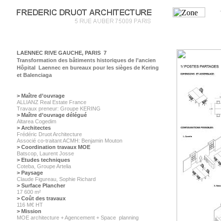
LAENNEC RIVE GAUCHE, PARIS 7
Transformation des bâtiments historiques de l’ancien
Hôpital Laennec en bureaux pour les sièges de Kering
et Balenciaga
> Maître d’ouvrage
ALLIANZ Real Estate France
Travaux preneur: Groupe KERING
> Maître d’ouvrage délégué
Altarea Cogedim
> Architectes
Frédéric Druot Architecture
Associé co-traitant ACMH: Benjamin Mouton
> Coordination travaux MOE
Batscop, Laurent Josse
> Etudes techniques
Coteba, Groupe Artelia
> Paysage
Claude Figureau, Sophie Richard
> Surface Plancher
17 600 m²
> Coût des travaux
116 M
€
HT
> Mission
MOE architecture + Agencement + Space planning