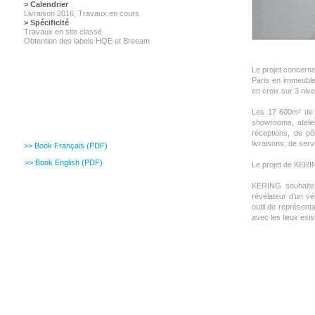
> Calendrier
Livraison 2016, Travaux en cours
> Spécificité
Travaux en site classé
Obtention des labels HQE et Breeam
Le projet concerne
Paris en immeuble
en croix sur 3 nive
Les 17 600m² de s
showrooms, ateli
réceptions, de pô
livraisons, de ser
>> Book Français (PDF)
>> Book English (PDF)
Le projet de KERIN
KERING souhaite 
révélateur d’un vé
outil de représent
avec les lieux exis