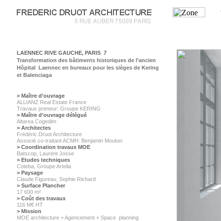
LAENNEC RIVE GAUCHE, PARIS 7
Transformation des bâtiments historiques de l’ancien
Hôpital Laennec en bureaux pour les sièges de Kering
et Balenciaga
> Maître d’ouvrage
ALLIANZ Real Estate France
Travaux preneur: Groupe KERING
> Maître d’ouvrage délégué
Altarea Cogedim
> Architectes
Frédéric Druot Architecture
Associé co-traitant ACMH: Benjamin Mouton
> Coordination travaux MOE
Batscop, Laurent Josse
> Etudes techniques
Coteba, Groupe Artelia
> Paysage
Claude Figureau, Sophie Richard
> Surface Plancher
17 600 m²
> Coût des travaux
116 M
€
HT
> Mission
MOE architecture + Agencement + Space planning