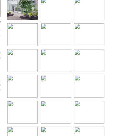
0
e
s
,
e
e
,
e
n