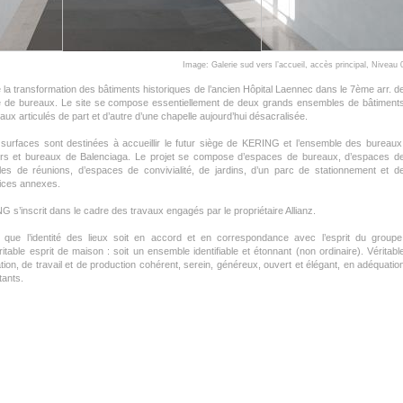
Image: Galerie sud vers l’accueil, accès principal, Niveau 
 la transformation des bâtiments historiques de l’ancien Hôpital Laennec dans le 7ème arr. d
 de bureaux. Le site se compose essentiellement de deux grands ensembles de bâtiment
aux articulés de part et d’autre d’une chapelle aujourd’hui désacralisée.
urfaces sont destinées à accueillir le futur siège de KERING et l’ensemble des bureaux
ers et bureaux de Balenciaga. Le projet se compose d’espaces de bureaux, d’espaces d
les de réunions, d’espaces de convivialité, de jardins, d’un parc de stationnement et d
vices annexes.
G s’inscrit dans le cadre des travaux engagés par le propriétaire Allianz.
que l’identité des lieux soit en accord et en correspondance avec l’esprit du groupe
ritable esprit de maison : soit un ensemble identifiable et étonnant (non ordinaire). Véritabl
ation, de travail et de production cohérent, serein, généreux, ouvert et élégant, en adéquatio
tants.