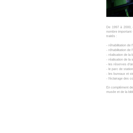
De 1997 à 2000, 
nombre important d
traités :
réhabilitation de
-
réhabilitation de
-
réalisation de la
-
réalisation de la
-
les réserves d’œ
-
le parc de statio
-
les bureaux et st
-
l’éclairage des c
-
En complément de ce
musée et de la bib