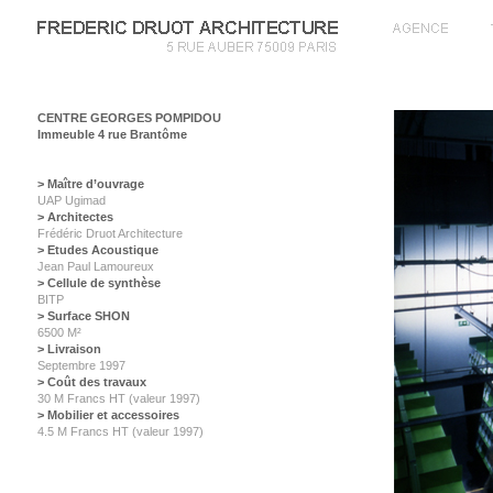
CENTRE GEORGES POMPIDOU
Immeuble 4 rue Brantôme
> Maître d’ouvrage
UAP Ugimad
> Architectes
Frédéric Druot Architecture
> Etudes Acoustique
Jean Paul Lamoureux
> Cellule de synthèse
BITP
> Surface SHON
6500 M²
> Livraison
Septembre 1997
> Coût des travaux
30 M Francs HT (valeur 1997)
> Mobilier et accessoires
4.5 M Francs HT (valeur 1997)