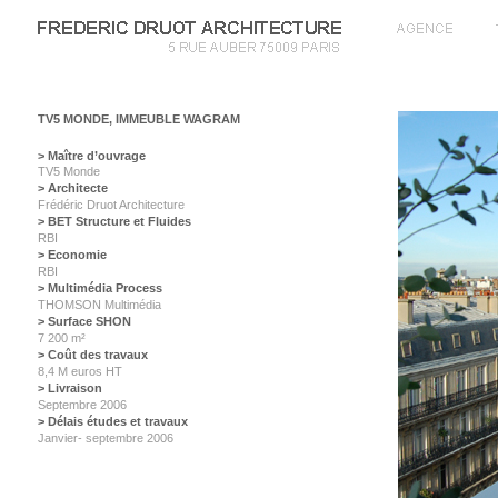
TV5 MONDE, IMMEUBLE WAGRAM
> Maître d’ouvrage
TV5 Monde
> Architecte
Frédéric Druot Architecture
> BET Structure et Fluides
RBI
> Economie
RBI
> Multimédia Process
THOMSON Multimédia
> Surface SHON
7 200 m²
> Coût des travaux
8,4 M euros HT
> Livraison
Septembre 2006
> Délais études et travaux
Janvier- septembre 2006